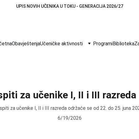
UPIS NOVIH UČENIKA U TOKU - GENERACIJA 2026/27
četna
Obavještenja
Učeničke aktivnosti
Programi
Biblioteka
Za
piti za učenike I, II i III razreda
spiti za učenike I, II i III razreda održaće se od 22. do 25. juna 2
6/19/2026