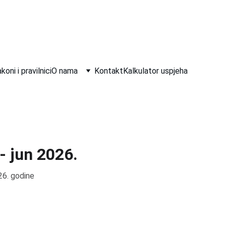
koni i pravilnici
O nama
Kontakt
Kalkulator uspjeha
 - jun 2026.
026. godine