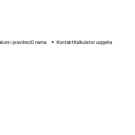
koni i pravilnici
O nama
Kontakt
Kalkulator uspjeha