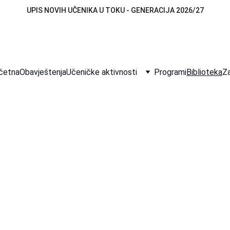
UPIS NOVIH UČENIKA U TOKU - GENERACIJA 2026/27
četna
Obavještenja
Učeničke aktivnosti
Programi
Biblioteka
Za